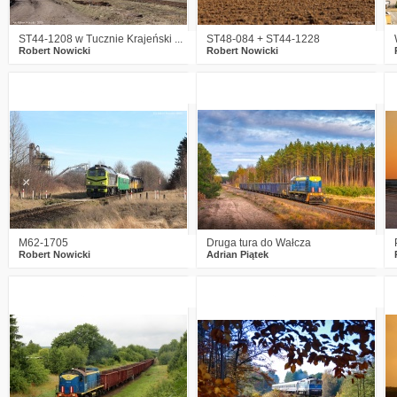
ST44-1208 w Tucznie Krajeński ...
ST48-084 + ST44-1228
Robert Nowicki
Robert Nowicki
1
351
10
1
527
26
M62-1705
Druga tura do Wałcza
Robert Nowicki
Adrian Piątek
1
539
21
5
455
6