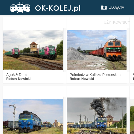
ZDJĘCIA
UŻYTKOWNICY
1
165
10
1
141
8
Aguś & Domi
Polmiedź w Kaliszu Pomorskim
Robert Nowicki
Robert Nowicki
1
215
10
0
272
11