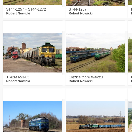
ST44-1257 + ST44-1272
ST44-1257
Robert Nowicki
Robert Nowicki
0
235
13
1
174
5
JT42M 653-05
Ciężkie trio w Wałczu
Robert Nowicki
Robert Nowicki
1
329
6
0
242
5