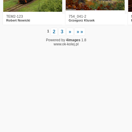
TEM2-123
754_041-2
Robert Nowicki
Grzegorz Klusek
1
2
3
»
» »
Powered by
4images
1.8
www.ok-kolej.pl