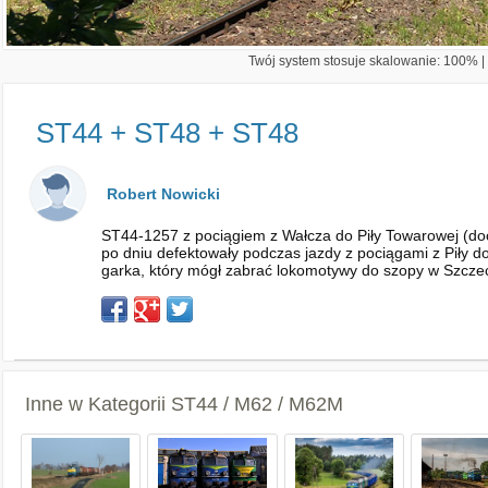
Twój system stosuje skalowanie: 100% | 
ST44 + ST48 + ST48
Robert Nowicki
ST44-1257 z pociągiem z Wałcza do Piły Towarowej (d
po dniu defektowały podczas jazdy z pociągami z Piły 
garka, który mógł zabrać lokomotywy do szopy w Szcze
Inne w Kategorii
ST44 / M62 / M62M