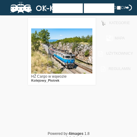
ZDJĘCIA
KATEGORIE
0
372
11
MAPA
UŻYTKOWNICY
REGULAMIN
HŽ Cargo w wąwozie
Kolejowy_Piotrek
Powered by
4images
1.8