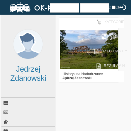
ZDJĘCIA
KATEGORIE
3
724
23
MAPA
UŻYTKOWNICY
REGULAMIN
Jędrzej
Historyk na Nadodrzance
Zdanowski
Jędrzej Zdanowski