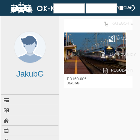
ZDJĘCIA
KATEGORIE
1
856
9
MAPA
UŻYTKOWNICY
REGULAMIN
JakubG
ED160-005
JakubG