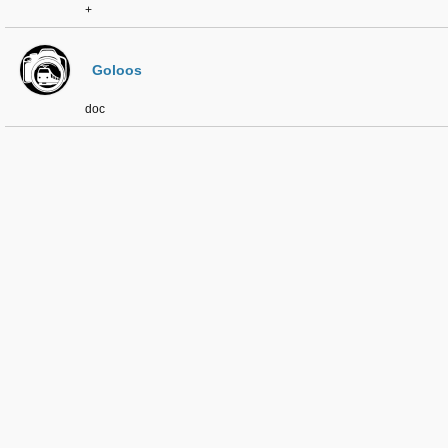
+
Goloos
doc