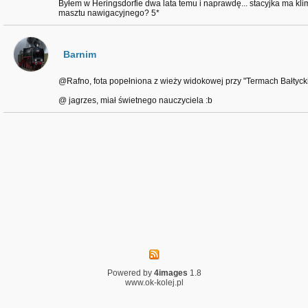
Byłem w Heringsdorfie dwa lata temu i naprawdę... stacyjka ma klimat
masztu nawigacyjnego? 5*
Barnim
@Rafno, fota popełniona z wieży widokowej przy "Termach Bałtycki
@ jagrzes, miał świetnego nauczyciela :b
Powered by
4images
1.8
www.ok-kolej.pl