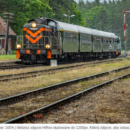
e: 100% | Widzisz zdjęcie HiRes skalowane do 1200px. Kliknij zdjęcie, aby zobacz