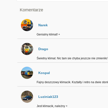
Komentarze
Narek
Genialny klimat! +
Drago
Świetny klimat. Nic tam sie chyba jeszcze nie zmienił
Kospal
Fajny deszczowy klimacik. Kształty i retro na dwie stonk
Luziniak123
Jest klimacik, należny +