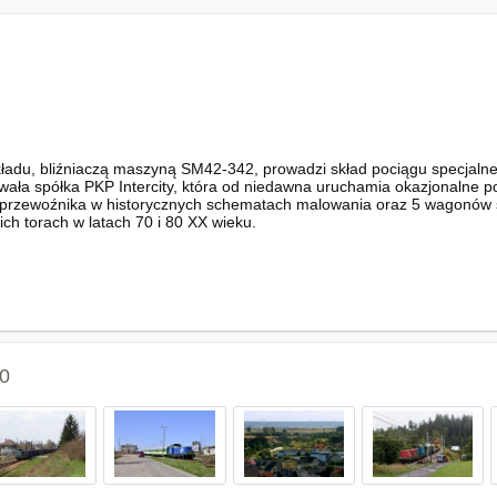
ładu, bliźniaczą maszyną SM42-342, prowadzi skład pociągu specjal
wała spółka PKP Intercity, która od niedawna uruchamia okazjonalne p
rzewoźnika w historycznych schematach malowania oraz 5 wagonów st
ich torach w latach 70 i 80 XX wieku.
0