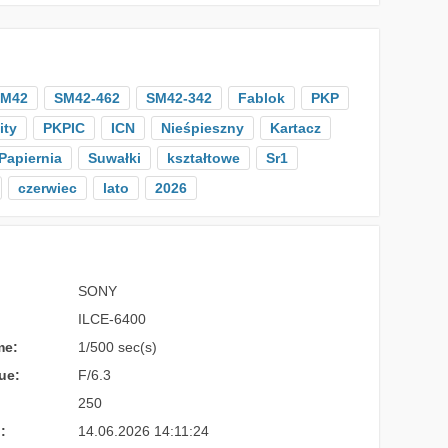
M42
SM42-462
SM42-342
Fablok
PKP
ity
PKPIC
ICN
Nieśpieszny
Kartacz
Papiernia
Suwałki
kształtowe
Sr1
czerwiec
lato
2026
SONY
ILCE-6400
me:
1/500 sec(s)
ue:
F/6.3
250
:
14.06.2026 14:11:24