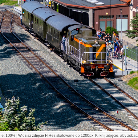
e: 100% | Widzisz zdjęcie HiRes skalowane do 1200px. Kliknij zdjęcie, aby zobacz