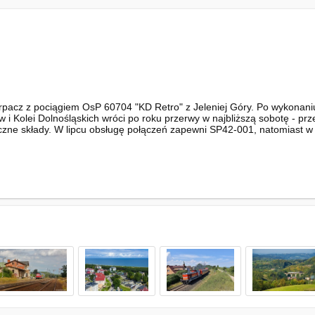
rpacz z pociągiem OsP 60704 "KD Retro" z Jeleniej Góry. Po wykonaniu 
i Kolei Dolnośląskich wróci po roku przerwy w najbliższą sobotę - p
yczne składy. W lipcu obsługę połączeń zapewni SP42-001, natomiast w