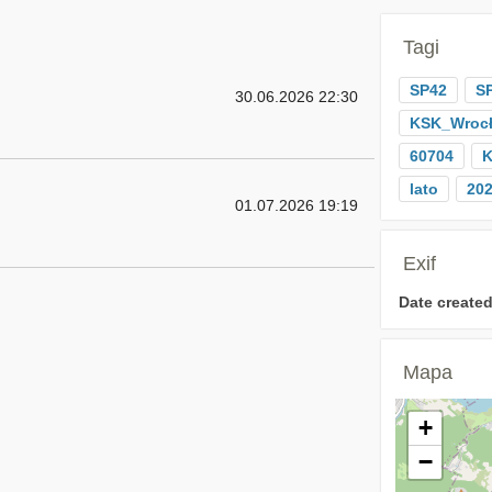
Tagi
SP42
S
30.06.2026 22:30
KSK_Wroc
60704
K
lato
20
01.07.2026 19:19
Exif
Date created
Mapa
+
−