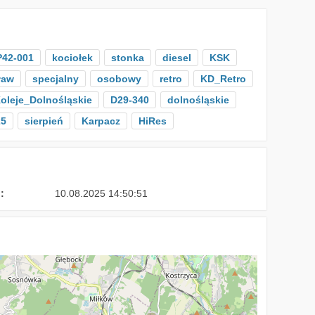
P42-001
kociołek
stonka
diesel
KSK
ław
specjalny
osobowy
retro
KD_Retro
oleje_Dolnośląskie
D29-340
dolnośląskie
25
sierpień
Karpacz
HiRes
:
10.08.2025 14:50:51