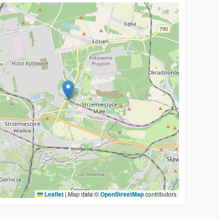
Leaflet
|
Map data ©
OpenStreetMap
contributors