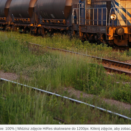
e: 100% | Widzisz zdjęcie HiRes skalowane do 1200px. Kliknij zdjęcie, aby zobacz