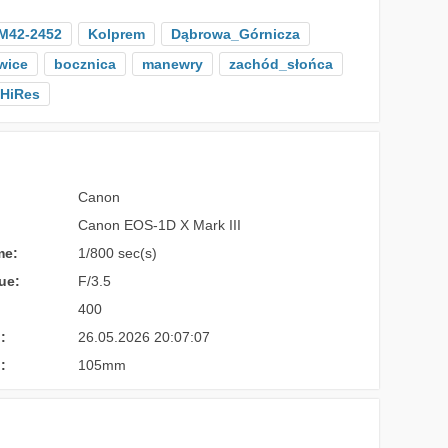
M42-2452
Kolprem
Dąbrowa_Górnicza
wice
bocznica
manewry
zachód_słońca
HiRes
Canon
Canon EOS-1D X Mark III
me:
1/800 sec(s)
ue:
F/3.5
400
:
26.05.2026 20:07:07
:
105mm