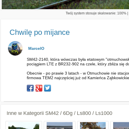
Twój system stosuje skalowanie: 100% | 
Chwilę po mijance
MarcelO
SM42-2140, która wówczas była etatowym "otmuchowski
pociągiem LTE z BR232-902 na czele, który zbliża się
Obecnie - po prawie 3 latach - w Otmuchowie nie stac
firmowa TEM2 najczęściej już od Kamieńca Ząbkowicki
Inne w Kategorii
SM42 / 6Dg / Ls800 / Ls1000