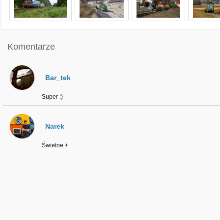
Komentarze
Bar_tek
Super :)
Narek
Świetne +