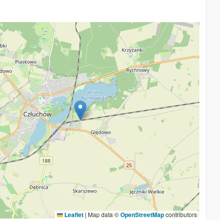
Leaflet
|
Map data ©
OpenStreetMap
contributors