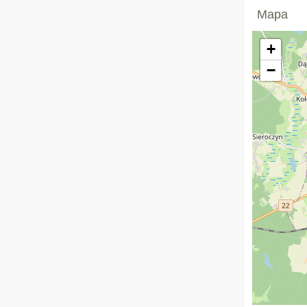
Mapa
+
−