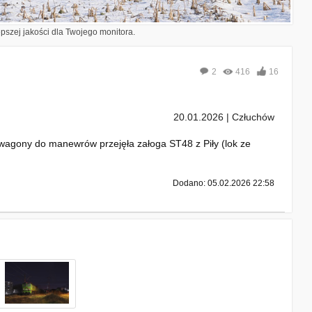
epszej jakości dla Twojego monitora.
2
416
16
20.01.2026 | Człuchów
 wagony do manewrów przejęła załoga ST48 z Piły (lok ze
Dodano: 05.02.2026 22:58