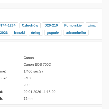
ST44-1264
Człuchów
D29-210
Pomorskie
zima
2026
beczki
śnieg
gagarin
teletechnika
Canon
Canon EOS 700D
ime:
1/400 sec(s)
lue:
F/10
200
d:
20.01.2026 11:18:20
h:
72mm