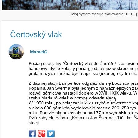
Twój system stosuje skalowanie: 100% | 
Čertovský vlak
MarcelO
Pociąg specjalny "Čertovský vlak do Žacléře!" zestaw
handlowy. Był to kolejny pociąg, jednak już w skróconej r
grała muzyka, można było napić się grzanego cydru oraz
Z dawnej stacji Lampertice odgałęziała się bocznica pr
Kopalnia Jan Šverma była jednym z najważniejszych za
rozwój górnictwa nastąpił dopiero w XVIII i XIX wieku
szybu Maria również w pompę odwadniającą.
W 1950 roku, po połączeniu kilku szybów, utworzono k
a około 600 górników wydobywało rocznie 200–250 tys. 
roku. Pod ziemią pozostało ponad 77 km wyrobisk o łąc
Dziś zabytek techniki „Kopalnia Jan Šverma” (Důl Jan Š
stacji.