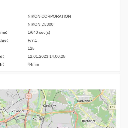
NIKON CORPORATION
NIKON D5300
ime:
1/640 sec(s)
lue:
F/7.1
125
d:
12.01.2023 14:00:25
h:
44mm