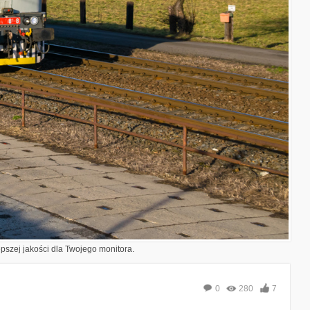
epszej jakości dla Twojego monitora.
0
280
7