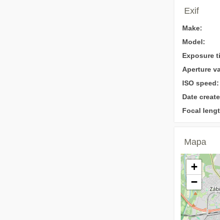
Exif
Make:
Model:
Exposure t
Aperture va
ISO speed:
Date create
Focal lengt
Mapa
+
−