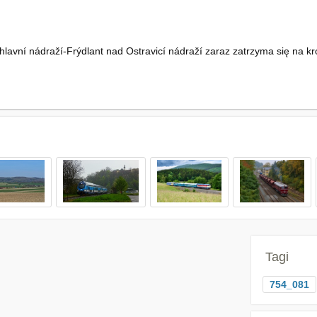
vní nádraží-Frýdlant nad Ostravicí nádraží zaraz zatrzyma się na krótk
Tagi
754_081