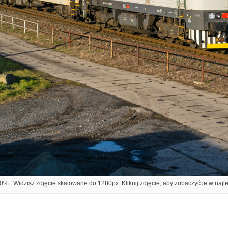
% | Widzisz zdjęcie skalowane do 1280px. Kliknij zdjęcie, aby zobaczyć je w najl