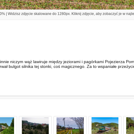
% | Widzisz zdjęcie skalowane do 1280px. Kliknij zdjęcie, aby zobaczyć je w najl
nnie niczym wąż lawiruje między jeziorami i pagórkami Pojezierza Pom
rwał bulgot silnika tej stonki, coś magicznego. Za to wspaniałe przeżycie