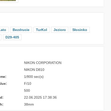
Lato
Bezdrucie
TurKol
Jezioro
Słosinko
D29-405
NIKON CORPORATION
NIKON D810
ime:
1/800 sec(s)
lue:
F/10
500
d:
22.06.2025 17:38:36
h:
38mm