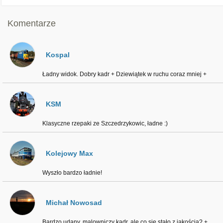
Komentarze
Kospal
Ładny widok. Dobry kadr + Dziewiątek w ruchu coraz mniej +
KSM
Klasyczne rzepaki ze Szczedrzykowic, ładne :)
Kolejowy Max
Wyszło bardzo ładnie!
Michał Nowosad
Bardzo udany, malowniczy kadr, ale co się stało z jakością? +