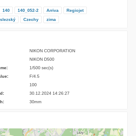
140
140_052-2
Arriva
Regiojet
slezský
Czechy
zima
NIKON CORPORATION
NIKON D500
ime:
1/500 sec(s)
lue:
F/4.5
100
d:
30.12.2024 14:26:27
h:
30mm