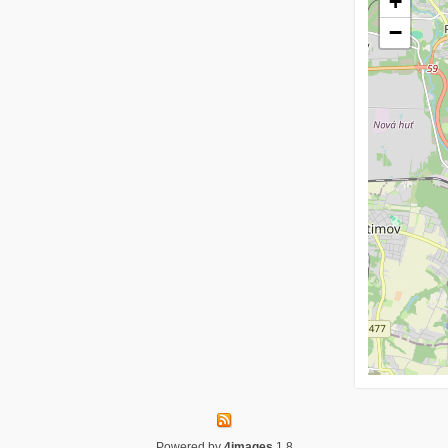
+
−
Powered by
4images
1.8