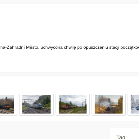
aha-Zahradní Město, uchwycona chwilę po opuszczeniu stacji początko
Tagi