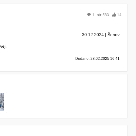
1
583
14
30.12.2024 | Šenov
wej.
Dodano: 28.02.2025 16:41