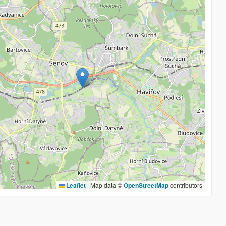
Leaflet
|
Map data ©
OpenStreetMap
contributors