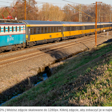
% | Widzisz zdjęcie skalowane do 1280px. Kliknij zdjęcie, aby zobaczyć je w najl