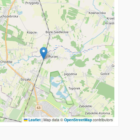
Leaflet
|
Map data ©
OpenStreetMap
contributors