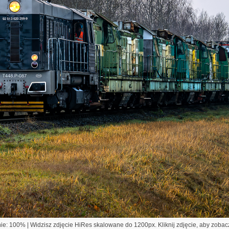
e: 100% | Widzisz zdjęcie HiRes skalowane do 1200px. Kliknij zdjęcie, aby zobacz