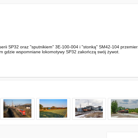
rii SP32 oraz "sputnikiem" 3E-100-004 i "stonką" SM42-104 przemierz
im gdzie wspomniane lokomotywy SP32 zakończą swój żywot.