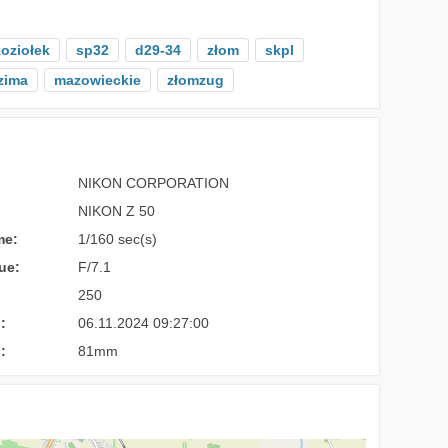
oziołek
sp32
d29-34
złom
skpl
zima
mazowieckie
złomzug
NIKON CORPORATION
NIKON Z 50
me:
1/160 sec(s)
ue:
F/7.1
250
:
06.11.2024 09:27:00
:
81mm