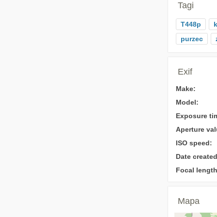
Tagi
T448p
k
purzec
Exif
Make:
Model:
Exposure ti
Aperture val
ISO speed:
Date created
Focal length
Mapa