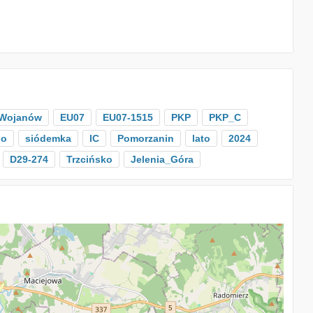
Wojanów
EU07
EU07-1515
PKP
PKP_C
go
siódemka
IC
Pomorzanin
lato
2024
D29-274
Trzcińsko
Jelenia_Góra