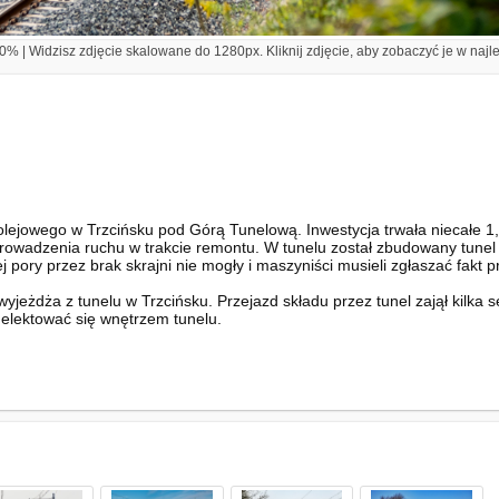
% | Widzisz zdjęcie skalowane do 1280px. Kliknij zdjęcie, aby zobaczyć je w najl
ejowego w Trzcińsku pod Górą Tunelową. Inwestycja trwała niecałe 1,5 r
rowadzenia ruchu w trakcie remontu. W tunelu został zbudowany tunel 
ej pory przez brak skrajni nie mogły i maszyniści musieli zgłaszać fakt
jeżdża z tunelu w Trzcińsku. Przejazd składu przez tunel zajął kilka
delektować się wnętrzem tunelu.