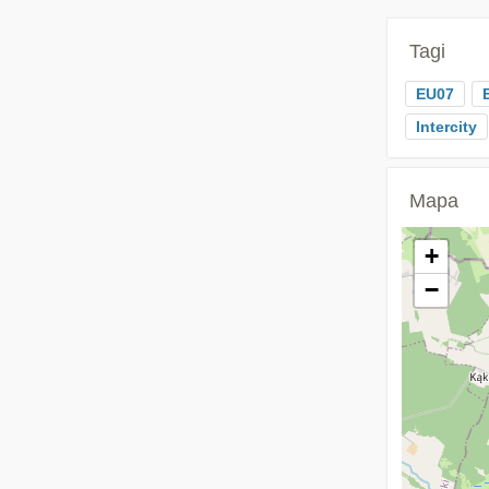
Tagi
EU07
Intercity
Mapa
+
−