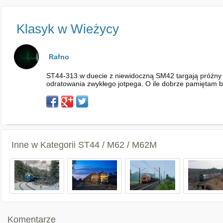
Klasyk w Wieżycy
Rafno
ST44-313 w duecie z niewidoczną SM42 targają próżny sk
odratowania zwykłego jotpega. O ile dobrze pamiętam b
Inne w Kategorii
ST44 / M62 / M62M
Komentarze