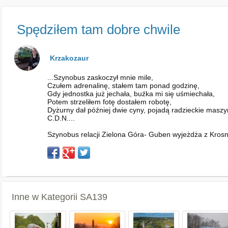
Spędziłem tam dobre chwile
Krzakozaur
...Szynobus zaskoczył mnie mile,
Czułem adrenalinę, stałem tam ponad godzinę,
Gdy jednostka już jechała, buźka mi się uśmiechała,
Potem strzeliłem fotę dostałem robotę,
Dyżurny dał później dwie cyny, pojadą radzieckie maszyn
C.D.N....
Szynobus relacji Zielona Góra- Guben wyjeżdża z Krosna
Inne w Kategorii
SA139