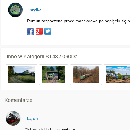
ibrylka
Rumun rozpoczyna prace manewrowe po odpięciu się od w
Inne w Kategorii
ST43 / 060Da
Komentarze
Lajon
Ciekawa głębia i zacny motyw +