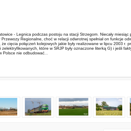
wice - Legnica podczas postoju na stacji Strzegom. Niecały miesiąc pó
Przewozy Regionalne, choć w relacji odwrotnej spełniał on funkcje od
 że cięcia połączeń kolejowych jakie były realizowane w lipcu 2003 r.
i zelektryfikowanych, które w SRJP były oznaczone literką G) i jeśli fa
 w Polsce nie odbudować...