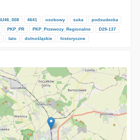
SU46_008
4641
osobowy
suka
podsudecka
PKP_PR
PKP_Przewozy_Regionalne
D29-137
5
lato
dolnośląskie
historyczne