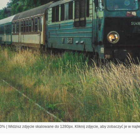
% | Widzisz zdjęcie skalowane do 1280px. Kliknij zdjęcie, aby zobaczyć je w najl