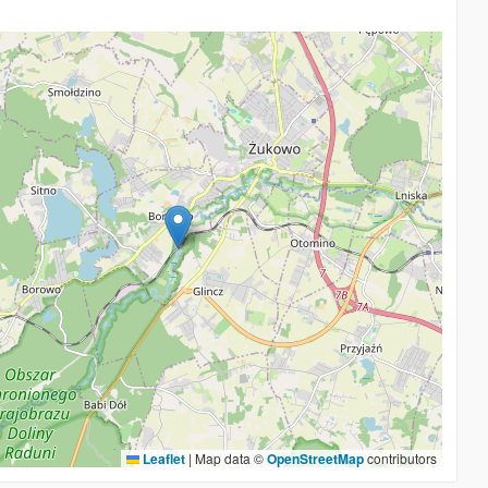
Leaflet
|
Map data ©
OpenStreetMap
contributors