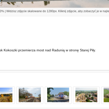
% | Widzisz zdjęcie skalowane do 1280px. Kliknij zdjęcie, aby zobaczyć je w najl
k Kokoszki przemierza most nad Radunią w stronę Starej Piły.