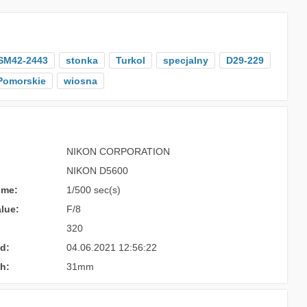
SM42-2443
stonka
Turkol
specjalny
D29-229
Pomorskie
wiosna
NIKON CORPORATION
NIKON D5600
ime:
1/500 sec(s)
lue:
F/8
320
d:
04.06.2021 12:56:22
h:
31mm