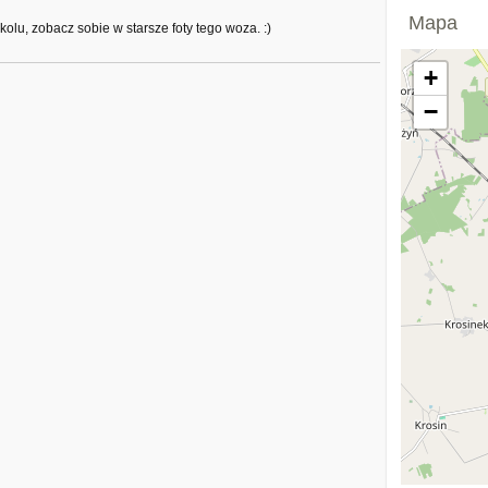
Mapa
olu, zobacz sobie w starsze foty tego woza. :)
+
−