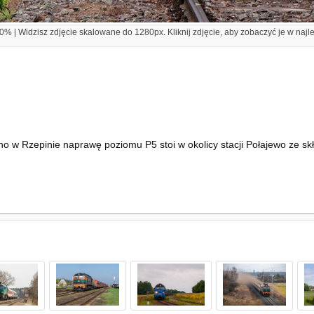
% | Widzisz zdjęcie skalowane do 1280px. Kliknij zdjęcie, aby zobaczyć je w najl
o w Rzepinie naprawę poziomu P5 stoi w okolicy stacji Połajewo ze s