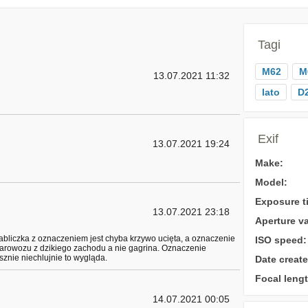
Tagi
M62
M
13.07.2021 11:32
lato
D
Exif
13.07.2021 19:24
Make:
Model:
Exposure t
13.07.2021 23:18
Aperture va
 tabliczka z oznaczeniem jest chyba krzywo ucięta, a oznaczenie
ISO speed:
parowozu z dzikiego zachodu a nie gagrina. Oznaczenie
znie niechlujnie to wygląda.
Date create
Focal lengt
14.07.2021 00:05