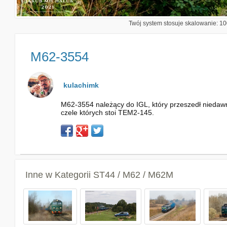
Twój system stosuje skalowanie: 100
M62-3554
kulachimk
M62-3554 należący do IGL, który przeszedł niedawn
czele których stoi TEM2-145.
Inne w Kategorii
ST44 / M62 / M62M