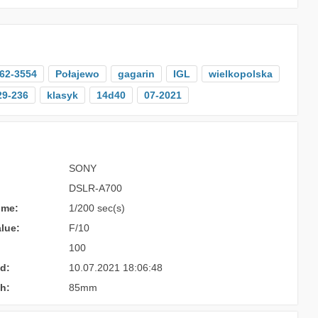
62-3554
Połajewo
gagarin
IGL
wielkopolska
29-236
klasyk
14d40
07-2021
SONY
DSLR-A700
ime:
1/200 sec(s)
lue:
F/10
100
d:
10.07.2021 18:06:48
h:
85mm