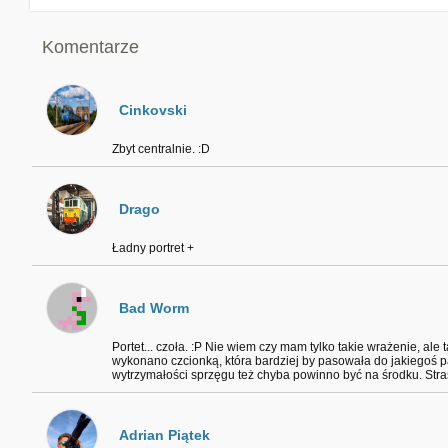
Komentarze
Cinkovski
Zbyt centralnie. :D
Drago
Ładny portret +
Bad Worm
Portet... czoła. :P Nie wiem czy mam tylko takie wrażenie, ale
wykonano czcionką, która bardziej by pasowała do jakiegoś 
wytrzymałości sprzęgu też chyba powinno być na środku. Stras
Adrian Piątek