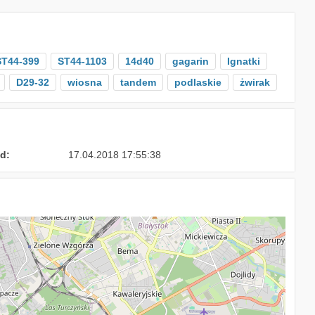
ST44-399
ST44-1103
14d40
gagarin
Ignatki
D29-32
wiosna
tandem
podlaskie
żwirak
d:
17.04.2018 17:55:38