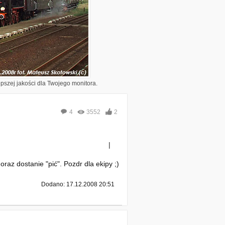
epszej jakości dla Twojego monitora.
4
3552
2
|
az dostanie "pić". Pozdr dla ekipy ;)
Dodano: 17.12.2008 20:51