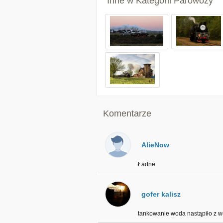
Inne w Kategorii
Parowozy
Komentarze
AlieNow
Ładne
gofer kalisz
tankowanie woda nastąpiło z wo