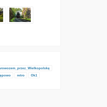
arowozem_przez_Wielkopolskę
ępowo
retro
Ok1