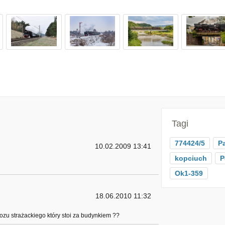
Tagi
774424/5
P
10.02.2009 13:41
kopciuch
P
Ok1-359
18.06.2010 11:32
zu strażackiego który stoi za budynkiem ??