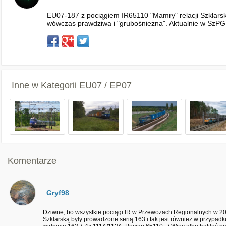
EU07-187 z pociągiem IR65110 "Mamry" relacji Szklarsk
wówczas prawdziwa i "grubośnieżna". Aktualnie w SzPG 
Inne w Kategorii
EU07 / EP07
Komentarze
Gryf98
Dziwne, bo wszystkie pociągi IR w Przewozach Regionalnych w 201
Szklarską były prowadzone serią 163 i tak jest również w przypad