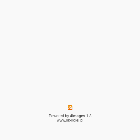
Powered by
4images
1.8
www.ok-kolej.pl