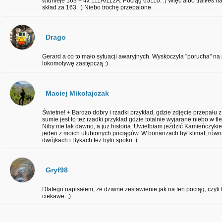
widnieje 163 + 4x 111A/112A. Pociąg 65110. :) Więc albo trafiłeś na
skład za 163. :) Niebo trochę przepalone.
Drago
Gerard a co to mało sytuacji awaryjnych. Wyskoczyła "porucha" na p
lokomotywę zastępczą :)
Maciej Mikołajczak
Świetne! + Bardzo dobry i rzadki przykład, gdzie zdjęcie przepału z
sumie jest to też rzadki przykład gdzie totalnie wyjarane niebo w tle 
Niby nie tak dawno, a już historia. Uwielbiam jeździć Kamieńczyki
jeden z moich ulubionych pociągów. W bonanzach był klimat, równie
dwójkach i Bykach też było spoko :)
Gryf98
Dlatego napisałem, że dziwne zestawienie jak na ten pociąg, czyli
ciekawe. ;)