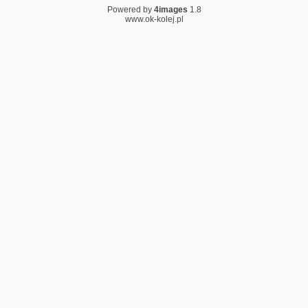
Powered by
4images
1.8
www.ok-kolej.pl