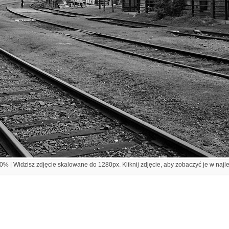
% | Widzisz zdjęcie skalowane do 1280px. Kliknij zdjęcie, aby zobaczyć je w najl