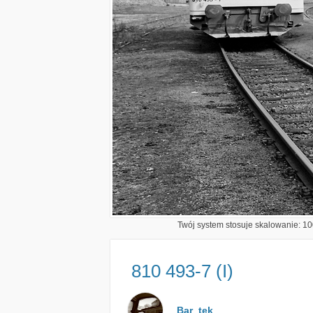
Twój system stosuje skalowanie: 100
810 493-7 (I)
Bar_tek