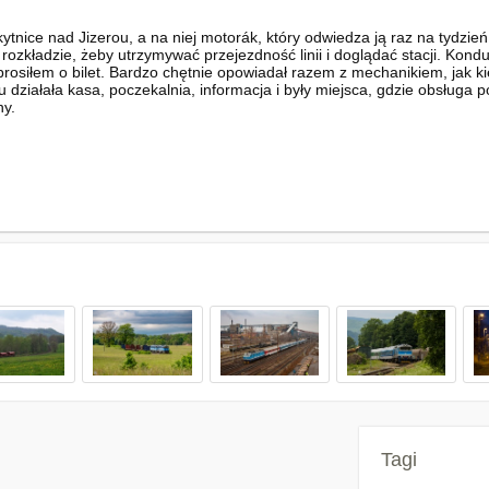
tnice nad Jizerou, a na niej motorák, który odwiedza ją raz na tydzi
ozkładzie, żeby utrzymywać przejezdność linii i doglądać stacji. Kond
prosiłem o bilet. Bardzo chętnie opowiadał razem z mechanikiem, jak ki
dku działała kasa, poczekalnia, informacja i były miejsca, gdzie obsług
ny.
Tagi