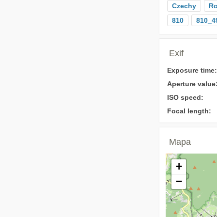
Czechy
Ro
810
810_4
Exif
Exposure time:
Aperture value
ISO speed:
Focal length:
Mapa
+
−