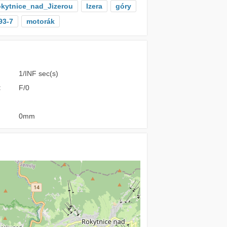
kytnice_nad_Jizerou
Izera
góry
93-7
motorák
1/INF sec(s)
:
F/0
0mm