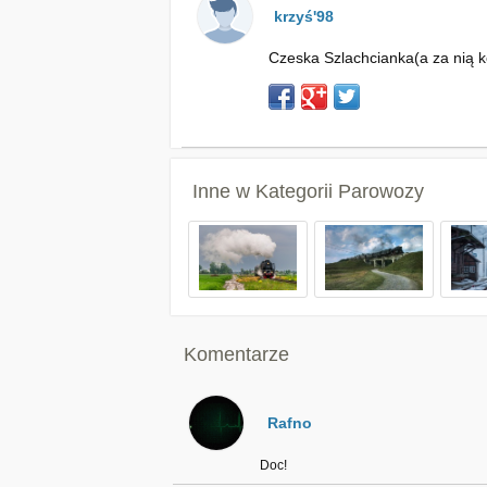
krzyś'98
Czeska Szlachcianka(a za nią k
Inne w Kategorii
Parowozy
Komentarze
Rafno
Doc!