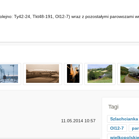
olejno: Ty42-24, Tkt48-191, Ol12-7) wraz z pozostałymi parowozami wr
Tagi
Szlachcianka
11.05.2014 10:57
Ol12-7
pa
wielkopolski