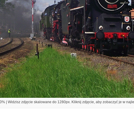
% | Widzisz zdjęcie skalowane do 1280px. Kliknij zdjęcie, aby zobaczyć je w najl