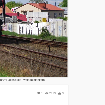
epszej jakości dla Twojego monitora.
1
2113
3