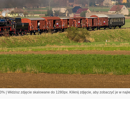
% | Widzisz zdjęcie skalowane do 1280px. Kliknij zdjęcie, aby zobaczyć je w najl