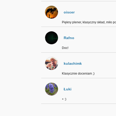
oiscer
Piękny plener, klasyczny skład, miło p
Rafno
Doc!
kulachimk
Klasycznie doceniam ;)
Łuki
+ :)