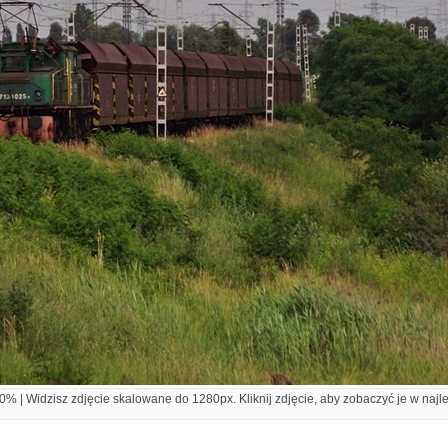
% | Widzisz zdjęcie skalowane do 1280px. Kliknij zdjęcie, aby zobaczyć je w najl