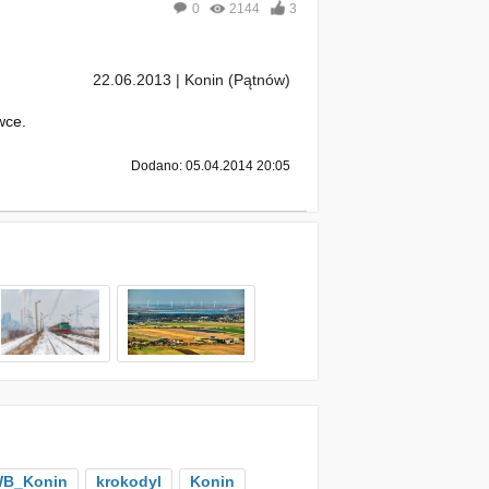
0
2144
3
22.06.2013 | Konin (Pątnów)
wce.
Dodano: 05.04.2014 20:05
B_Konin
krokodyl
Konin