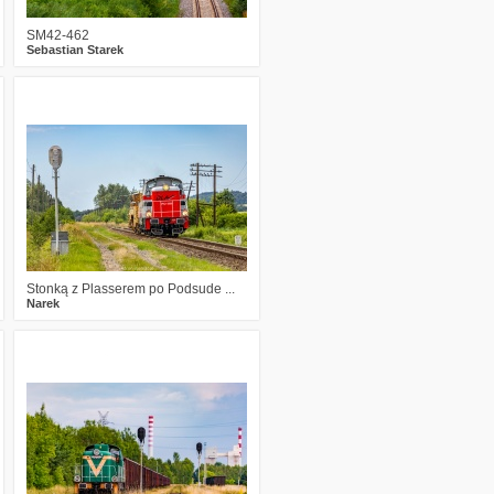
SM42-462
Sebastian Starek
2
272
18
Stonką z Plasserem po Podsude ...
Narek
6
580
26