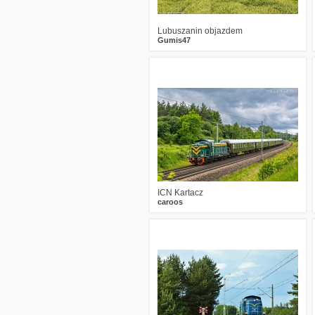
Lubuszanin objazdem
Gumis47
0
243
12
ICN Kartacz
caroos
0
159
3