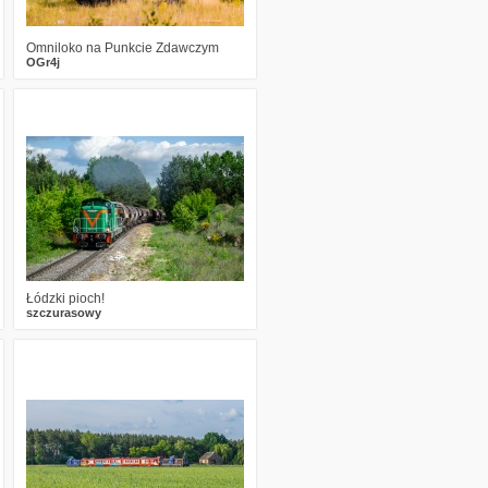
Omniloko na Punkcie Zdawczym
OGr4j
0
302
18
Łódzki pioch!
szczurasowy
1
299
12