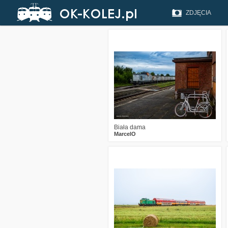
ZDJĘCIA
1
223
13
Biała dama
MarcelO
3
287
18