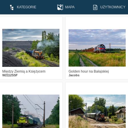
KATEGORIE
MAPA
UŻYTKOWNICY
0
313
31
6
312
26
Między Ziemią a Księżycem
Golden hour na Bałajskiej
W2112SSF
Jacobs
0
132
8
3
226
10