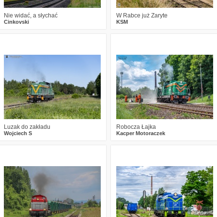
Nie widać, a słychać
W Rabce już Zaryte
Cinkovski
KSM
0
295
21
1
341
13
Luzak do zakładu
Robocza Łajka
Wojciech S
Kacper Motoraczek
0
210
6
1
217
15