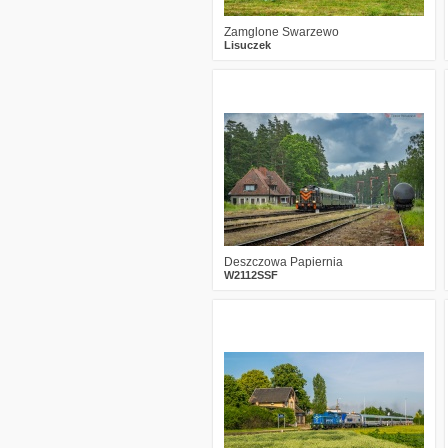
Zamglone Swarzewo
Lisuczek
6
431
31
Deszczowa Papiernia
W2112SSF
1
304
16