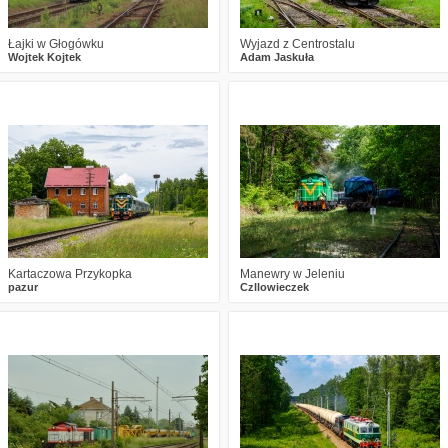
Łajki w Głogówku
Wyjazd z Centrostalu
Wojtek Kojtek
Adam Jaskuła
1
323
22
1
289
17
Kartaczowa Przykopka
Manewry w Jeleniu
pazur
Czllowieczek
0
129
4
3
428
23