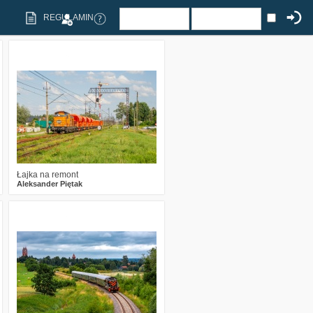
REGULAMIN
4
261
17
Łajka na remont
Aleksander Piętak
2
349
24