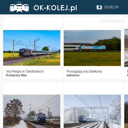
ZDJĘCIA
UŻYTKOWNICY
0
186
9
0
306
12
Via Regia w Siedliskach
Pociągają nas Bałkany
Kolejowy Max
kabanos
0
389
12
0
463
20