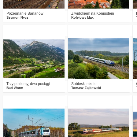
Pożegnanie Bananów
Z widokiem na Königstein
Szymon Nycz
Kolejowy Max
3
1277
19
0
1334
16
Trzy poziomy, dwa pociągi
Sobieski mknie
Bad Worm
Tomasz Zajkowski
2
1465
15
2
1546
16