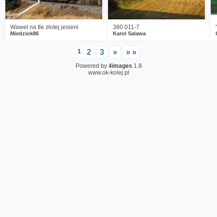
Wawel na tle złotej jesieni
380 011-7
Miedziok86
Karol Salawa
1
2
3
»
» »
Powered by
4images
1.8
www.ok-kolej.pl