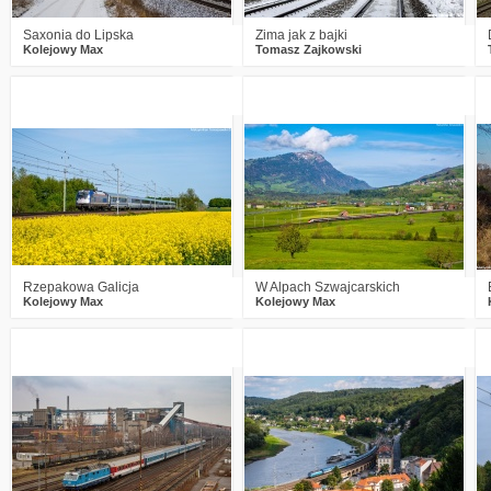
Saxonia do Lipska
Zima jak z bajki
Kolejowy Max
Tomasz Zajkowski
1
649
13
3
541
18
Rzepakowa Galicja
W Alpach Szwajcarskich
Kolejowy Max
Kolejowy Max
2
893
21
1
1088
16