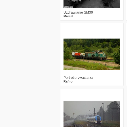
Uzdrawianie SM30
Marcel
0
2195
0
Portret prywaciarza
Rafno
2
1956
1