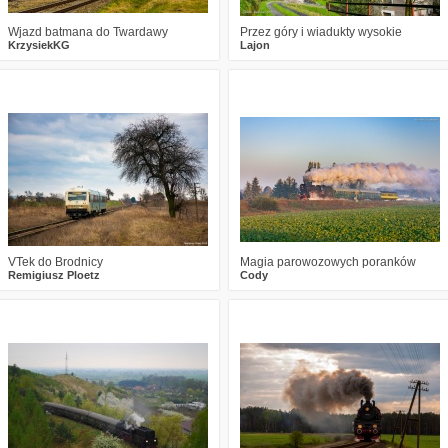
Wjazd batmana do Twardawy
Przez góry i wiadukty wysokie
KrzysiekKG
Lajon
1
1848
15
3
3092
25
VTek do Brodnicy
Magia parowozowych poranków
Remigiusz Ploetz
Cody
4
3271
7
1
2898
7