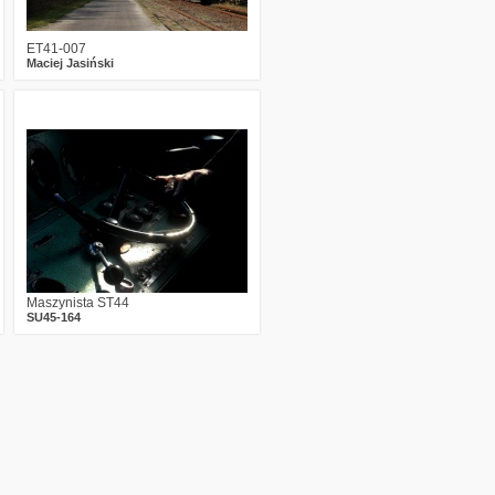
ET41-007
Maciej Jasiński
7
2002
7
Maszynista ST44
SU45-164