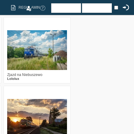
REGULAMIN
3
802
9
Zjazd na Niebuszewo
Lololux
5
2230
28