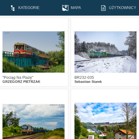
KATEGORIE
MAPA
UŻYTKOWNICY
0
773
12
4
846
28
"Pociąg Na Plażę"
BR232-035
GRZEGORZ PIETRZAK
Sebastian Starek
0
1380
14
1
2176
17