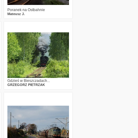
Poranek na Ostbahnie
Mateusz J.
0
2314
5
Gdzieś w Bieszczadach...
GRZEGORZ PIETRZAK
2
2412
4