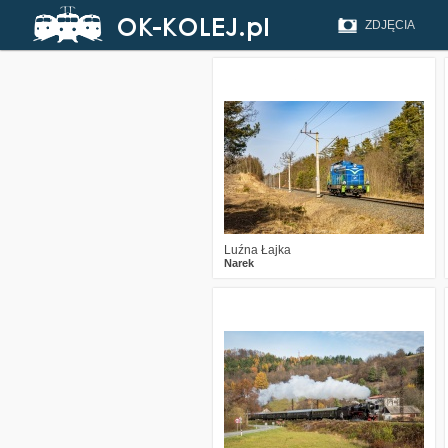
ZDJĘCIA
2
364
16
Luźna Łajka
Narek
1
1664
23