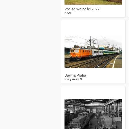
Pociąg Wolności 2022
KSM
1
1948
11
Dawna Praha
KrzysiekKG
1
2617
7