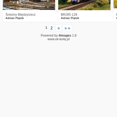
Śnieżny Międzyrzecz
BR285-128
Adrian Piątek
Adrian Piątek
1
2
»
» »
Powered by
4images
1.8
www.ok-kolej.pl