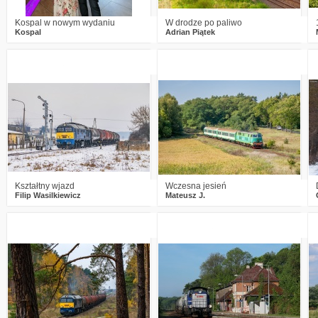
Kospal w nowym wydaniu
W drodze po paliwo
Kospal
Adrian Piątek
1
1746
17
4
1576
27
Kształtny wjazd
Wczesna jesień
Filip Wasilkiewicz
Mateusz J.
3
1799
28
3
1619
22