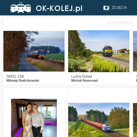
ZDJĘCIA
UŻYTKOWNICY
3
1124
27
3
1034
21
SM31-158
Luźny Dziad
Mikołaj Radzikowski
Michał Nowosad
7
1673
16
2
1199
23