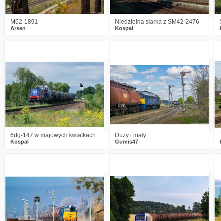
M62-1891
Niedzielna siarka z SM42-2476
Arsen
Kospal
1
1411
18
1
2034
16
6dg-147 w majowych kwiatkach
Duży i mały
Kospal
Gumis47
16
3386
45
0
1331
9