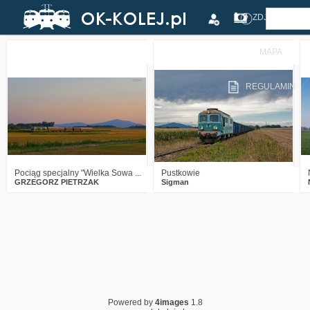
ZDJĘCIA
MAPA
2
506
12
4
2360
9
REGULAMIN
Pociąg specjalny "Wielka Sowa ...
Pustkowie
GRZEGORZ PIETRZAK
Sigman
Powered by
4images
1.8