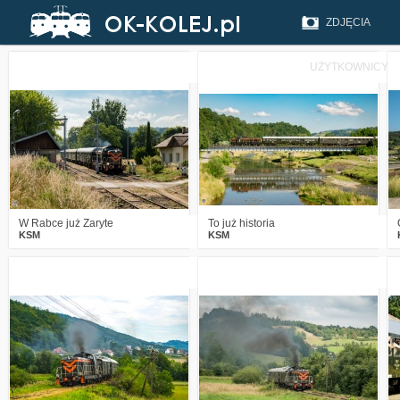
ZDJĘCIA
UŻYTKOWNICY
3
226
10
3
865
18
W Rabce już Zaryte
To już historia
KSM
KSM
4
1186
11
1
1274
15