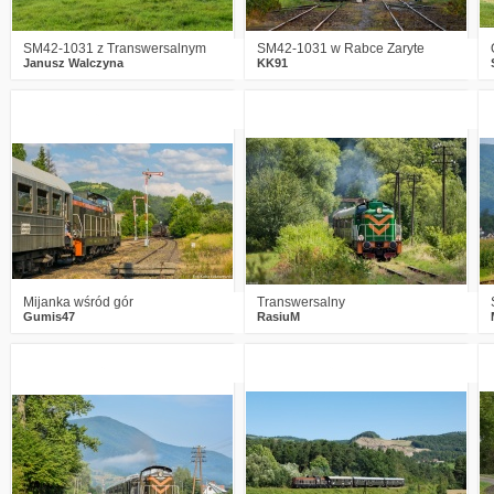
SM42-1031 z Transwersalnym
SM42-1031 w Rabce Zaryte
Janusz Walczyna
KK91
5
1602
25
1
1842
17
Mijanka wśród gór
Transwersalny
Gumis47
RasiuM
0
2163
7
5
2673
11