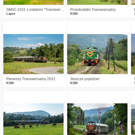
SM42-1031 z ostatnim "Transwer ...
Przedostatni Transwersalny
Lajon
KSM
0
1559
15
3
1158
20
Pierwszy Transwersalny 2022
Jeszcze pojedzie!
KSM
KSM
0
1294
13
5
1952
28