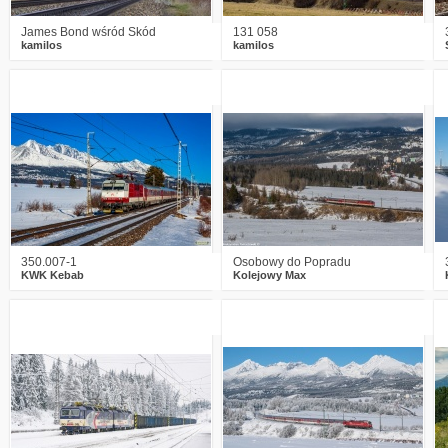
James Bond wśród Skód
131 058
kamilos
kamilos
1
965
18
2
1018
14
350.007-1
Osobowy do Popradu
KWK Kebab
Kolejowy Max
3
1150
13
3
1246
18