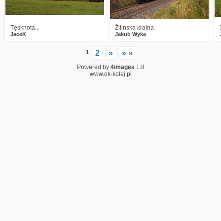
Tęsknota...
Žilinska kraina
JaceK
Jakub Wyka
1
2
»
» »
Powered by
4images
1.8
www.ok-kolej.pl