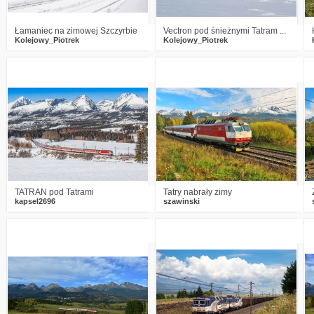
Łamaniec na zimowej Szczyrbie
Vectron pod śnieżnymi Tatram ...
Kolejowy_Piotrek
Kolejowy_Piotrek
5
1557
33
6
1078
14
TATRAN pod Tatrami
Tatry nabrały zimy
kapsel2696
szawinski
1
1925
18
6
1894
25