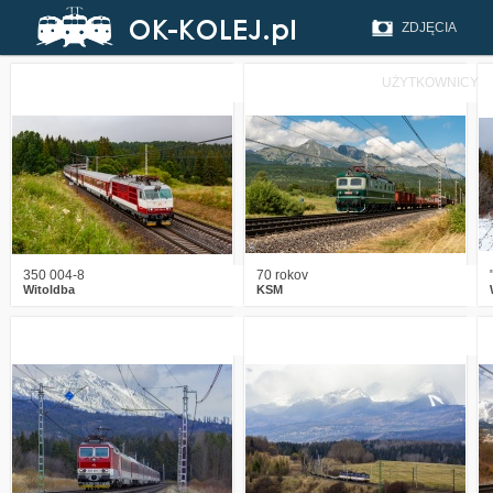
ZDJĘCIA
UŻYTKOWNICY
0
260
14
1
225
16
350 004-8
70 rokov
Witoldba
KSM
2
441
17
1
512
16