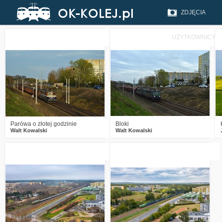
ZDJĘCIA
UŻYTKOWNICY
0
230
5
0
247
6
Parówa o złotej godzinie
Bloki
Walt Kowalski
Walt Kowalski
4
1822
18
3
3082
22