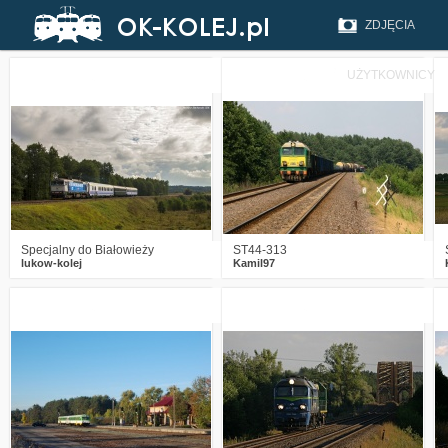
ZDJĘCIA
UŻYTKOWNICY
3
3087
7
2
2425
6
Specjalny do Białowieży
ST44-313
lukow-kolej
Kamil97
1
2864
2
2
2815
1