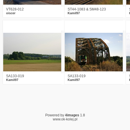
VT628-012
ST44-1083 & SM48-123
oiscer
Kamil97
1
1694
1
5
2215
2
SA133-019
SA133-019
Kamil97
Kamil97
Powered by
4images
1.8
www.ok-kolej.pl