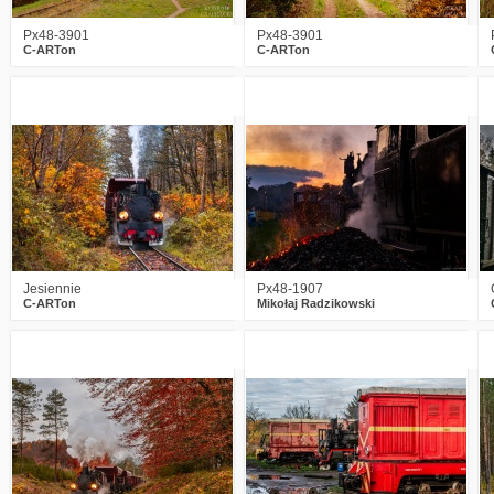
Px48-3901
Px48-3901
C-ARTon
C-ARTon
0
841
11
6
1058
22
Jesiennie
Px48-1907
C-ARTon
Mikołaj Radzikowski
4
1151
16
2
1107
15