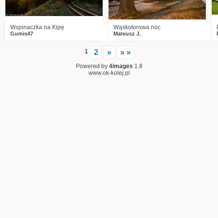
Wspinaczka na Kipę
Wąskotorowa noc
Gumis47
Mateusz J.
1
2
»
» »
Powered by
4images
1.8
www.ok-kolej.pl