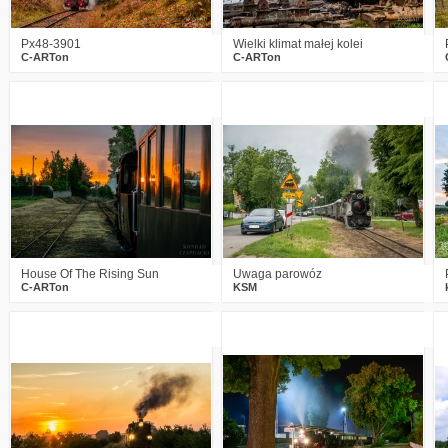
Px48-3901
Wielki klimat małej kolei
C-ARTon
C-ARTon
4
1381
17
5
2333
9
House Of The Rising Sun
Uwaga parowóz
C-ARTon
KSM
1
1871
23
5
1859
32