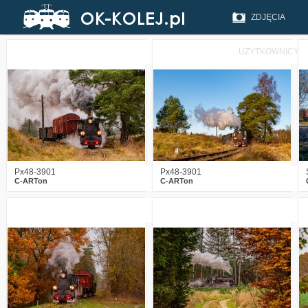
ZDJĘCIA
UŻYTKOWNICY
1
439
21
1
390
18
Px48-3901
Px48-3901
C-ARTon
C-ARTon
1
547
19
4
618
22