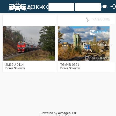
ZDJĘCIA
KATEGORIE
1
968
11
1
1114
18
MAPA
UŻYTKOWNICY
REGULAMIN
2M62U-0114
TGM4B-0521
Denis Solovev
Denis Solovev
Powered by
4images
1.8