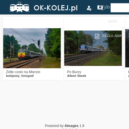
ZDJĘCIA
MAPA
1
723
5
3
1014
9
REGULAMIN
Żółte czoło na Mierzei
Po Burzy
kolejowy_fotograf
Albert Siwek
Powered by
4images
1.8