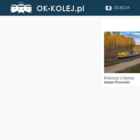
ZDJĘCIA
1
292
Roboczy z Osowy
Adam Przenicki