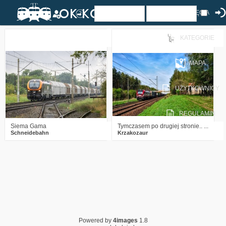
ZDJĘCIA
KATEGORIE
0
595
10
1
837
8
MAPA
UŻYTKOWNICY
REGULAMIN
Siema Gama
Tymczasem po drugiej stronie.. ...
Schneidebahn
Krzakozaur
Powered by
4images
1.8