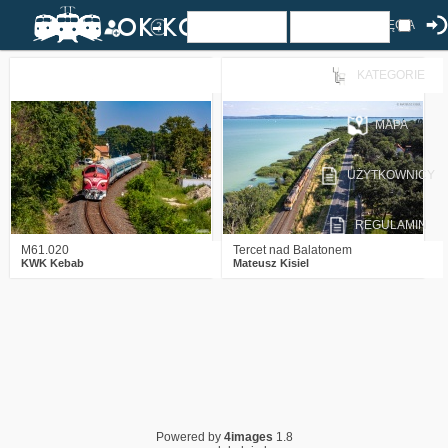
ZDJĘCIA
KATEGORIE
0
924
17
2
1134
23
MAPA
UŻYTKOWNICY
REGULAMIN
M61.020
Tercet nad Balatonem
KWK Kebab
Mateusz Kisiel
Powered by
4images
1.8