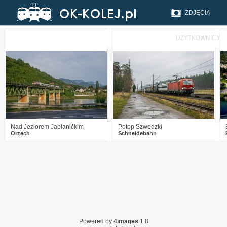
ZDJĘCIA
UŻYTKOWNICY
0
195
15
5
477
11
Nad Jeziorem Jablaničkim
Potop Szwedzki
Orzech
Schneidebahn
Powered by
4images
1.8